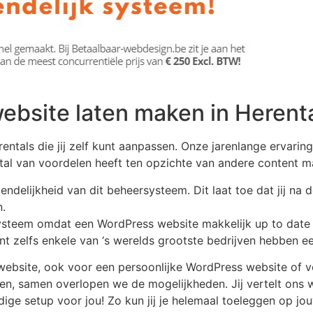
ebsite laten maken in Herent
ntals die jij zelf kunt aanpassen. Onze jarenlange ervarin
s tal van voordelen heeft ten opzichte van andere conten
ndelijkheid van dit beheersysteem. Dit laat toe dat jij na d
.
 systeem omdat een WordPress website makkelijk up to dat
t zelfs enkele van ‘s werelds grootste bedrijven hebben ee
ebsite, ook voor een persoonlijke WordPress website of v
en, samen overlopen we de mogelijkheden. Jij vertelt ons w
dige setup voor jou! Zo kun jij je helemaal toeleggen op jo