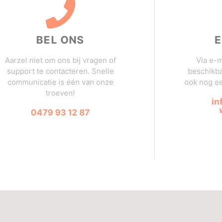
BEL ONS
E
Aarzel niet om ons bij vragen of
Via e-m
support te contacteren. Snelle
beschikb
communicatie is één van onze
ook nog e
troeven!
in
0479 93 12 87