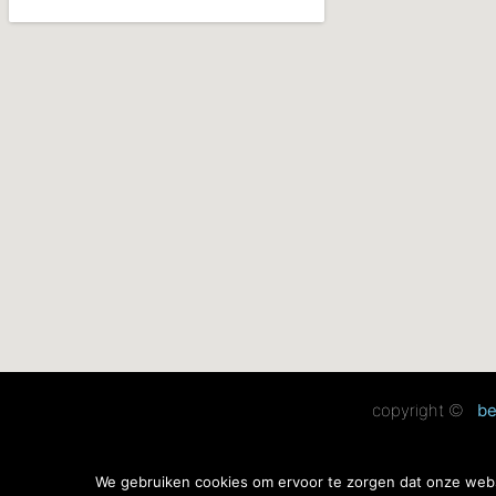
copyright ©
be
be0503919750 – info@beta
We gebruiken cookies om ervoor te zorgen dat onze websi