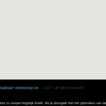
taalbaar-webdesign.be
|
2021 - all rights reserved.
albaar-webdesign.be –
algemene voorwaarden
–
privacy policy
te zo soepel mogelijk draait. Als je doorgaat met het gebruiken van de