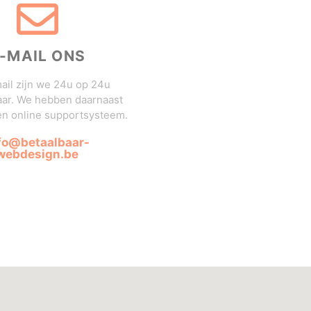
-MAIL ONS
ail zijn we 24u op 24u
aar. We hebben daarnaast
en online supportsysteem.
fo@betaalbaar-
webdesign.be