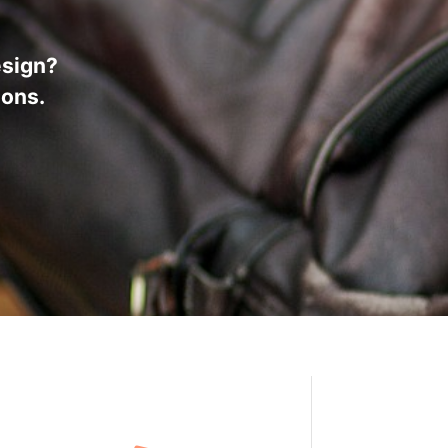
esign?
 ons.