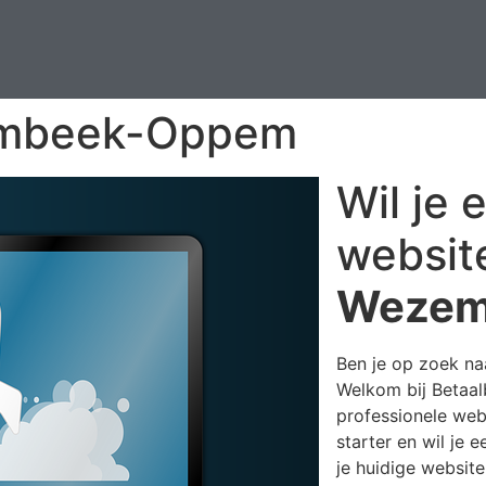
embeek-Oppem
Wil je 
websit
Wezem
Ben je op zoek n
Welkom bij Betaa
professionele webs
starter en wil je 
je huidige websit