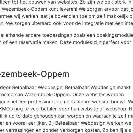
lleen tot het bouwen van websites. Zo zijn we ook sterk i
ten Wezembeek-Oppem
kunt leveren! We zorgen ervoor dat j
armee wij werken laat je bovendien toe om zelf makkelijk 
en. We zorgen uiteraard ook voor de integratie met een int
allerhande andere toepassingen zoals een boekingsmodule
n of een reservatie maken. Deze modules zijn perfect voor
 Wezembeek-Oppem
n door Betaalbaar Webdesign. Betaalbaar Webdesign maakt
ndernemers in Wezembeek-Oppem. Onze websites worden
 jou snel een professionele en betaalbare website bouwt. W
 KMO’s nog te veel betalen voor hun website of webshop. H
eilijk up to date gehouden kan worden en waaraan je zelf m
r en vooral eerlijker. Bij Betaalbaar Webdesign werken we
er verrassingen en zonder verborgen kosten. Zo ben jij als